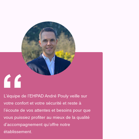
L’équipe de l’EHPAD André Pouly veille sur
votre confort et votre sécurité et reste à
l’écoute de vos attentes et besoins pour que
vous puissiez profiter au mieux de la qualité
d’accompagnement qu’offre notre
établissement.